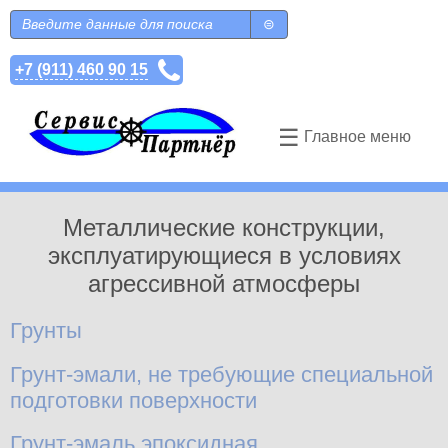
Перейти к основному содержанию
Поиск
Форма поиска
+7 (911) 460 90 15
☰
Главное меню
Металлические конструкции,
эксплуатирующиеся в условиях
агрессивной атмосферы
Дочерние категории
Грунты
Грунт-эмали, не требующие специальной
подготовки поверхности
Грунт-эмаль эпоксидная