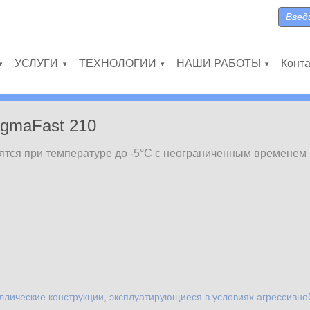
Поиск
Форма
УСЛУГИ
ТЕХНОЛОГИИ
НАШИ РАБОТЫ
Конт
»
»
»
»
igmaFast 210
тся при температуре до -5°С с неограниченным временем
ллические конструкции, эксплуатирующиеся в условиях агрессивн