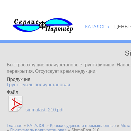
Перейти к основному содержанию
КАТАЛОГ
ЦЕНЫ
»
S
Быстросохнущие полиуретановые грунт-финиши. Нанося
перекрытия. Отсутсвует время индукции.
Продукция
Грунт-эмаль полиуретановая
Файл
sigmafast_210.pdf
Главная
»
КАТАЛОГ
»
Краски судовые и промышленные
»
Мета
Вы здесь
»
Грунт-эмаль полиуретановая
»
SigmaFast 210