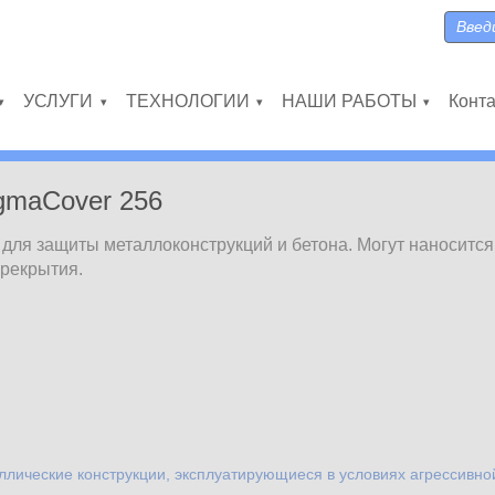
Поиск
Форма
УСЛУГИ
ТЕХНОЛОГИИ
НАШИ РАБОТЫ
Конт
»
»
»
»
gmaCover 256
ля защиты металлоконструкций и бетона. Могут наносится
ерекрытия.
ллические конструкции, эксплуатирующиеся в условиях агрессивн