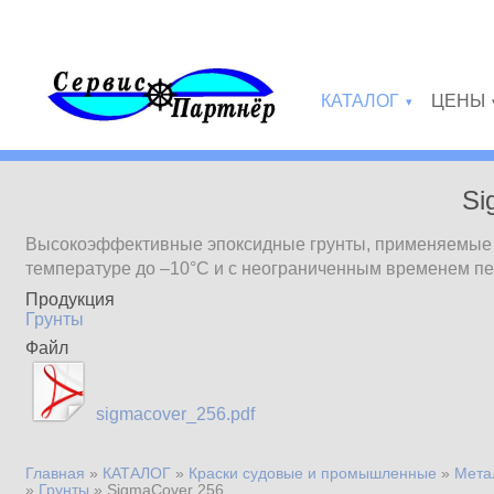
Перейти к основному содержанию
КАТАЛОГ
ЦЕНЫ
»
Si
Высокоэффективные эпоксидные грунты, применяемые д
температуре до –10°С и с неограниченным временем п
Продукция
Грунты
Файл
sigmacover_256.pdf
Главная
»
КАТАЛОГ
»
Краски судовые и промышленные
»
Мета
Вы здесь
»
Грунты
»
SigmaCover 256