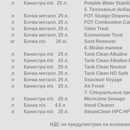
л
Канистра п/э 25 л.
Potable Water Stabili
5. Топливные доба
л
Бочка металл. 25 л.
FOT Sludge Dispers
л
Бочка металл. 25 л.
FOT Combustion Cata
л
Бочка металл. 25 л.
Valve Treat
л
Бочка металл. 25 л.
Economizer Treat
кг
Бочка п/э 20 кг.
Soot Remover
6. Мойка танков
л
Канистра п/э 25 л.
Tank Clean Alkaline
л
Канистра п/э 25 л.
Tank Clean Alkaline 
л
Канистра п/э 25 л.
Tank Clean Neutral
л
Бочка металл. 25 л.
Tank Clean HD Split
л
Бочка металл. 25 л.
Seaclean Voyage
л
Канистра п/э 25 л.
Air Fresh
7. Специальные п
л
Канистра п/э 25 л.
Microzime Sewage
л
Банка п/э 4,5 л
Hand Cleaner
л
Канистра п/э 25 л.
SteamClean HPC-HF
НДС не предусмотрен на основании