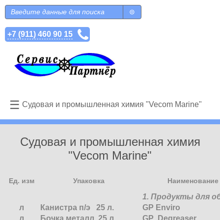
Перейти к основному содержанию
Поиск
Форма поиска
+7 (911) 460 90 15
☰
Судовая и промышленная химия "Vecom Marine"
Cудовая и промышленная химия
"Vecom Marine"
Ед. изм
Упаковка
Наименование 
1. Продукты для о
л
Канистра п/э 25 л.
GP Enviro
л
Бочка металл. 25 л.
GP Degreaser