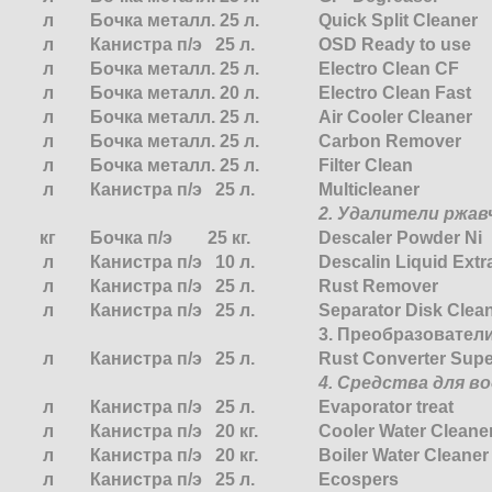
л
Бочка металл. 25 л.
Quick Split Cleaner
л
Канистра п/э 25 л.
OSD Ready to use
л
Бочка металл. 25 л.
Electro Clean CF
л
Бочка металл. 20 л.
Electro Clean Fast
л
Бочка металл. 25 л.
Air Cooler Cleaner
л
Бочка металл. 25 л.
Carbon Remover
л
Бочка металл. 25 л.
Filter Clean
л
Канистра п/э 25 л.
Multicleaner
2. Удалители ржав
кг
Бочка п/э 25 кг.
Descaler Powder Ni
л
Канистра п/э 10 л.
Descalin Liquid Extr
л
Канистра п/э 25 л.
Rust Remover
л
Канистра п/э 25 л.
Separator Disk Clea
3. Преобразовател
л
Канистра п/э 25 л.
Rust Converter Sup
4. Средства для в
л
Канистра п/э 25 л.
Evaporator treat
л
Канистра п/э 20 кг.
Cooler Water Cleane
л
Канистра п/э 20 кг.
Boiler Water Cleaner
л
Канистра п/э 25 л.
Ecospers