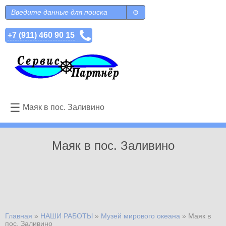
Перейти к основному содержанию
Поиск
Форма поиска
+7 (911) 460 90 15
☰
Маяк в пос. Заливино
Маяк в пос. Заливино
Главная
»
НАШИ РАБОТЫ
»
Музей мирового океана
»
Маяк в
Вы здесь
пос. Заливино