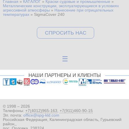
Главная
»
КАТАЛОГ
»
Краски судовые и промышленные
»
Вы здесь
Металлические конструкции, эксплуатирующиеся в условиях
агрессивной атмосферы
»
Нанесение при отрицательных
температурах
»
SigmaCover 240
СПРОСИТЬ НАС
☰
НАШИ ПАРТНЕРЫ И КЛИЕНТЫ
© 1998 – 2026
Телефоны:
+7(4012)965-163
,
+7(911)460-90-15
Эл. почта:
office@spg-kld.com
Российская Федерация, Калининградская область, Гурьевский
район,,
пос. Орловка, 238324,