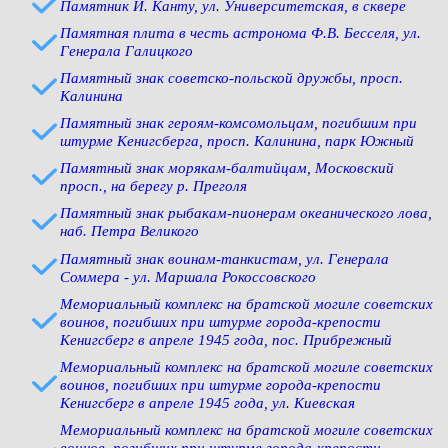
Памятник И. Канту, ул. Университетская, в сквере
Памятная плита в честь астронома Ф.В. Бесселя, ул.
Генерала Галицкого
Памятный знак советско-польской дружбы, просп.
Калинина
Памятный знак героям-комсомольцам, погибшим при
штурме Кенигсберга, просп. Калинина, парк Южный
Памятный знак морякам-балтийцам, Московский
просп., на берегу р. Преголя
Памятный знак рыбакам-пионерам океанического лова,
наб. Петра Великого
Памятный знак воинам-танкистам, ул. Генерала
Соммера - ул. Маршала Рокоссовского
Мемориальный комплекс на братской могиле советских
воинов, погибших при штурме города-крепости
Кенигсберг в апреле 1945 года, пос. Прибрежный
Мемориальный комплекс на братской могиле советских
воинов, погибших при штурме города-крепости
Кенигсберг в апреле 1945 года, ул. Киевская
Мемориальный комплекс на братской могиле советских
воинов, погибших при штурме города-крепости