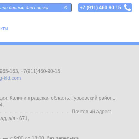
+7 (911) 460 90 15
 поиска
акты
)965-163
,
+7(911)460-90-15
g-kld.com
ия, Калининградская область, Гурьевский район,,
4,
.................................................... Почтовый адрес:
д, а/я - 671,
—
—
с 9:00 до 18:00
без перерыва