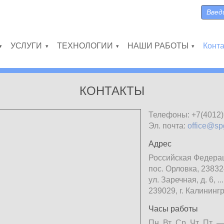
Поиск
Форма
УСЛУГИ
ТЕХНОЛОГИИ
НАШИ РАБОТЫ
Конт
»
»
»
»
КОНТАКТЫ
Телефоны:
+7(4012
Эл. почта:
office@sp
Адрес
Российская Федерац
пос. Орловка, 23832
ул. Заречная, д. 6, ........
239029, г. Калинингра
Часы работы
Пн
Вт
Ср
Чт
Пт