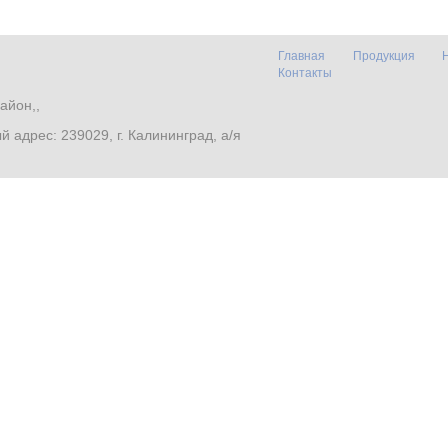
Главная
Продукция
Контакты
айон,,
. Почтовый адрес: 239029, г. Калининград, а/я