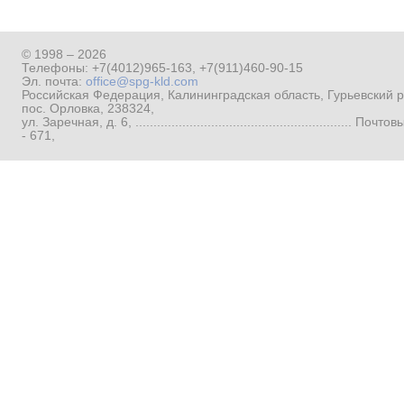
© 1998 – 2026
Телефоны:
+7(4012)965-163
,
+7(911)460-90-15
Эл. почта:
office@spg-kld.com
Российская Федерация, Калининградская область, Гурьевский р
пос. Орловка, 238324,
ул. Заречная, д. 6, ...........................................................
- 671,