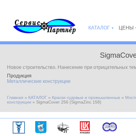
Перейти к основному содержанию
КАТАЛОГ
ЦЕНЫ
»
SigmaCover
Новое строительство. Нанесение при отрицательных темп
Продукция
Металлические конструкции
Главная
»
КАТАЛОГ
»
Краски судовые и промышленные
»
Мост
Вы здесь
конструкции
»
SigmaCover 256 (SigmaZinc 158)