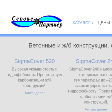
Перейти к основному содержанию
КАТАЛОГ
ЦЕНЫ
»
Бетонные и ж/б конструкции,
SigmaCover 520
SigmaCover 2
Высокая укрывистость и
SigmaCover 240 нанос
гидрофобность. Препятствует
отверждается пр
карбонизации ж/б
температурах до –2
конструкций.
высокая укрывистос
гидрофобность. Препят
Читать далее
карбонизации ж/
конструкций.
Читать далее