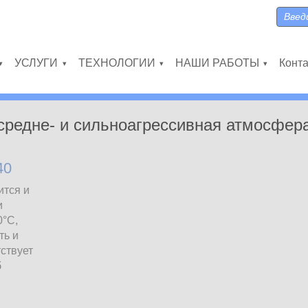
Поиск
Форма
УСЛУГИ
ТЕХНОЛОГИИ
НАШИ РАБОТЫ
Конт
»
»
»
»
 средне- и сильноагрессивная атмосфер
40
ится и
и
0°С,
ть и
ствует
б