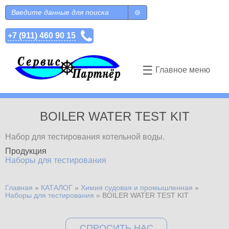
Перейти к основному содержанию
Поиск
Форма поиска
+7 (911) 460 90 15
☰
Главное меню
BOILER WATER TEST KIT
Набор для тестирования котельной воды.
Продукция
Наборы для тестирования
Главная
»
КАТАЛОГ
»
Химия судовая и промышленная
»
Вы здесь
Наборы для тестирования
»
BOILER WATER TEST KIT
СПРОСИТЬ НАС