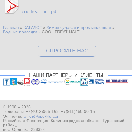
cooltreat_nclt.pdf
Главная
»
КАТАЛОГ
»
Химия судовая и промышленная
»
Вы здесь
Водные присадки
»
COOL TREAT NCLT
СПРОСИТЬ НАС
НАШИ ПАРТНЕРЫ И КЛИЕНТЫ
© 1998 – 2026
Телефоны:
+7(4012)965-163
,
+7(911)460-90-15
Эл. почта:
office@spg-kld.com
Российская Федерация, Калининградская область, Гурьевский
район,,
пос. Орловка, 238324,