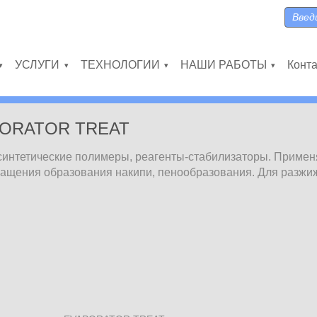
Поиск
Форма
УСЛУГИ
ТЕХНОЛОГИИ
НАШИ РАБОТЫ
Конт
»
»
»
»
ORATOR TREAT
синтетические полимеры, реагенты-стабилизаторы. Примен
вращения образования накипи, пенообразования. Для разжи