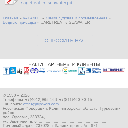
sagetreat_5_seawater.pdf
Главная
»
КАТАЛОГ
»
Химия судовая и промышленная
»
Вы здесь
Водные присадки
»
СARETREAT 5 SEAWATER
СПРОСИТЬ НАС
НАШИ ПАРТНЕРЫ И КЛИЕНТЫ
© 1998 – 2026
Телефоны:
+7(4012)965-163
,
+7(911)460-90-15
Эл. почта:
office@spg-kld.com
Российская Федерация, Калининградская область, Гурьевский
район,,
пос. Орловка, 238324,
ул. Заречная, д. 6, ............................................................
Почтовый адрес: 239029, г. Калининград, а/я - 671,