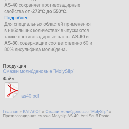
AS-40
сохраняет противозадирные
свойства от
-273°C до 550°C
.
Подробнее...
Для специальных областей применения
в небольших количествах выпускаются
также противозадирные пасты
AS-60
и
AS-80
, содержащие соответственно 60 и
80% дисульфида молибдена.
Продукция
Смазки молибденовые "MolySlip"
Файл
as40.pdf
Главная
»
КАТАЛОГ
»
Смазки молибденовые "MolySlip"
»
Вы здесь
Противозадирная смазка Molyslip AS-40. Anti Scuff Paste.