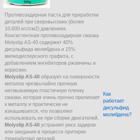
Противозадирная паста для приработки
деталей при сверхвысоких (более
10.000 кгс/см2) давлениях.
Консистентная противозадирная смазка
Molyslip AS-40 содержит 40%
дисульфида молибдена и 15%
мелкодисперсного графита, с
добавлением ингибиторов ржавчины и
коррозии.
Molyslip AS-40
образует на поверхности
металла чрезвычайно прочную
несмываемую пластичную пленку
Как
смазки, которая очень прочно прилипает
работает
к металлу и практически не
дисульфид
изнашивается, что позволяет
молибдена?
использовать ее при сборке двигателей,
Molyslip AS-40
устраняет риск задиров
или заедания в процессе притирки
(приработки) деталей.