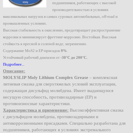
подшипников, работающих с высокой
производительностью в условиях
максимальных нагрузок в самых суровых автомобильных, off-road и
промышленных условиях.
Высокая стабильность к окислению, предотвращает распространение
коррозии и минимизирует фреттинг-коррозию.
Востойкая. Высокая
стойкость к пресной и соленой воде, загрязнению.
Содержание MoS2 и EP-присадок
9%
.
Устойчивый рабочий диапазон от
-30°C до 200°C
.
Подробнее...
Описание:
MOLYSLIP
Moly
Lithium
Complex
Grease
– комплексная
литиевая смазка для сверхтяжелых условий эксплуатации,
содержащая дисульфид молибдена. Имеет выдающуюся
несущую способность, противозадирные (EP) и
противоизносные характеристики.
Характеристика и применение:
Высокоэффективная смазка
с дисульфидом молибдена, противозадирными и
антикоррозионными присадками. Специально разработана для
подшипников, работающих в условиях экстремального