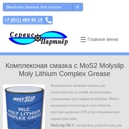
Перейти к основному содержанию
Поиск
Форма поиска
+7 (911) 460 90 15
☰
Главное меню
Комплексная смазка с MoS2 Molyslip
Moly Lithium Complex Grease
Комплексная литиевая смазка для
сверхтяжелых условий эксплуатации,
содержащая дисульфид молибдена. Имеет
выдающуюся несущую способность,
противозадирные (EP) и противоизносные
характеристики.
Molyslip MLC
cпециально разработана для