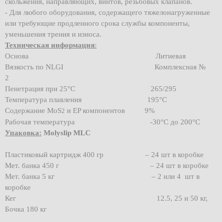
скольжения, направляющих, винтов, резьбовых клапанов.
- Для любого оборудования, содержащего тяжелонагруженные
или требующие продленного срока службы компоненты,
уменьшения трения и износа.
Техническая информация
:
Основа Литиевая
Вязкость по NLGI Комплексная №
2
Пенетрация при 25°C 265/295
Температура плавления 195°C
Содержание MoS
и EP компонентов 9%
2
Рабочая температура -30°C до 200°C
Упаковка:
Molyslip MLC
Пластиковый картридж 400 гр – 24 шт в коробке
Мет. банка 450 г – 24 шт в коробке
Мет. банка 5 кг – 2 или 4 шт в
коробке
Кег 12.5, 25 и 50 кг,
Бочка 180 кг