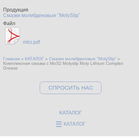
Продукция
Смазки молибденовые "MolySlip"
Файл
mlcr.pdf
Главная
»
КАТАЛОГ
»
Смазки молибденовые "MolySlip"
»
Вы здесь
Комплексная смазка с MoS2 Molyslip Moly Lithium Complex
Grease
СПРОСИТЬ НАС
КАТАЛОГ
☰
КАТАЛОГ