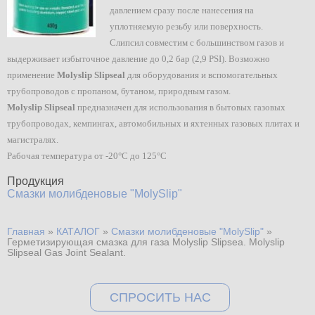
давлением сразу после нанесения на
уплотняемую резьбу или поверхность.
Слипсил совместим с большинством газов и
выдерживает избыточное давление до 0,2 бар (2,9 PSI). Возможно
применение
Molyslip Slipseal
для оборудования и вспомогательных
трубопроводов с пропаном, бутаном, природным газом.
Molyslip Slipseal
предназначен для использования в бытовых газовых
трубопроводах, кемпингах, автомобильных и яхтенных газовых плитах и
магистралях.
Рабочая температура от -20°C до 125°C
Продукция
Смазки молибденовые "MolySlip"
Главная
»
КАТАЛОГ
»
Смазки молибденовые "MolySlip"
»
Вы здесь
Герметизирующая смазка для газа Molyslip Slipsea. Molyslip
Slipseal Gas Joint Sealant.
СПРОСИТЬ НАС