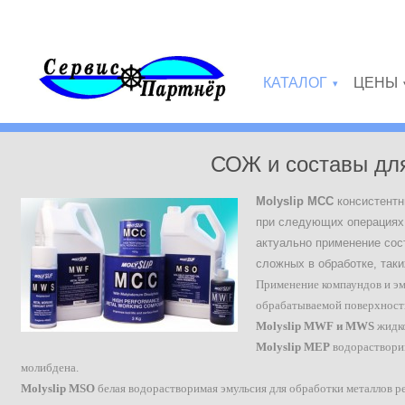
Перейти к основному содержанию
КАТАЛОГ
ЦЕНЫ
»
СОЖ и составы для
Molyslip MCC
консистентн
при следующих операциях: 
актуально применение сос
сложных в обработке, так
Применение компаундов и э
обрабатываемой поверхност
Molyslip MWF и MWS
жидко
Molyslip MEP
водораствори
молибдена.
Molyslip MSO
белая водорастворимая эмульсия для обработки металлов р