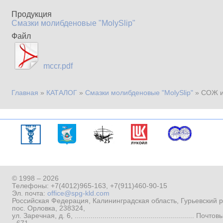
Продукция
Смазки молибденовые "MolySlip"
Файл
mccr.pdf
Главная
»
КАТАЛОГ
»
Смазки молибденовые "MolySlip"
»
СОЖ и 
Вы здесь
© 1998 – 2026
Телефоны:
+7(4012)965-163
,
+7(911)460-90-15
Эл. почта:
office@spg-kld.com
Российская Федерация, Калининградская область, Гурьевский р
пос. Орловка, 238324,
ул. Заречная, д. 6, ...........................................................