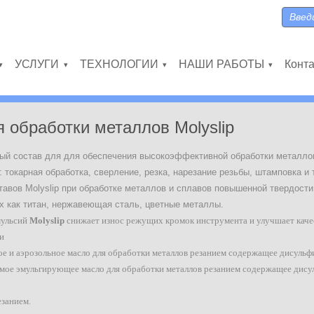
Поиск
Форма
УСЛУГИ
ТЕХНОЛОГИИ
НАШИ РАБОТЫ
Конт
»
»
»
»
 обработки металлов Molyslip
ый состав для для обеспечения высокоэффективной обработки металло
токарная обработка, сверление, резка, нарезание резьбы, штамповка и 
тавов Molyslip при обработке металлов и сплавов повышенной твердости
их как титан, нержавеющая сталь, цветные металлы.
мульсий
Molyslip
снижает износ режущих кромок инструмента и улучшает каче
и
е и аэрозольное масло для обработки металлов резанием содержащее дисульф
мое эмульгирующее масло для обработки металлов резанием содержащее дису
езанием.