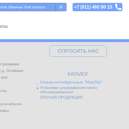
+7 (911) 460 90 15
 поиска
акты
СПРОСИТЬ НАС
в резанием
т.д. Особенно
КАТАЛОГ
 или
Смазки молибденовые "MolySlip"
Установки ультрафиолетового
ство
обеззараживания
ПРОЧАЯ ПРОДУКЦИЯ
ид молибдена.
льфид