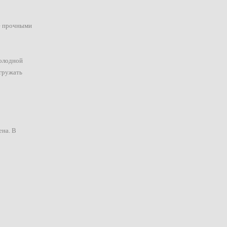
ее прочными
холодной
огружать
ена. В