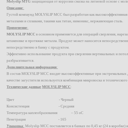
Molyslip MTG
защищающая от коррозии смазка на литиевой основе с мол
Описание
:
Густой компаунд MOLYSLIP MCC был разработан как высокоэффективная с
металлами и сплавами, такими как титан, нимоникс, нержавеющая сталь.
Применение
:
MOLYSLIP MCC
в основном применяется для операций сверления, нарез
штамповке и протяжке металла. Продукт может наносится непосредственно
непосредственно в банку с продуктом.
Эффективно использование продукта при сверлении вертикальных и потол
разбрызгивается.
Дополнительная информация
:
В состав MOLYSLIP MCC входят высокоэффективные при экстремальных да
качестве загустителя используется комбинация микровоска и технического
Технические данные
MOLYSLIP MCC
:
Цвет - Черный
Консистенция - Средняя
Температура каплеобразования – 55
о
С
Пенетрация - 165
Упаковка
:
Molyslip MСС поставляется в банках по 0,45 кг (24 в коробке) и 