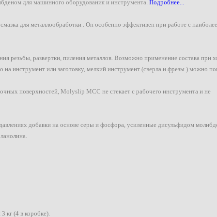
ибденом для машинного оборудования и инструмента.
Подробнее...
мазка для металлообработки . Он особенно эффективен при работе с наибол
ания резьбы, развертки, пиления металлов. Возможно применение состава при 
 на инструмент или заготовку, мелкий инструмент (сверла и фрезы ) можно п
очных поверхностей, Molyslip MCC не стекает с рабочего инструмента и не
влениях добавки на основе серы и фосфора, усиленные дисульфидом молибд
 ланолина.
3 кг (4 в коробке).