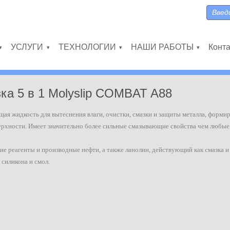
Поиск
Форма
УСЛУГИ
ТЕХНОЛОГИИ
НАШИ РАБОТЫ
Конт
»
»
»
»
а 5 в 1 Molyslip COMBAT A88
ая жидкость для вытеснения влаги, очистки, смазки и защиты металла, форм
рхности. Имеет значительно более сильные смазывающие свойства чем любы
е реагенты и производные нефти, а также ланолин, действующий как смазка
 силикона и смол.