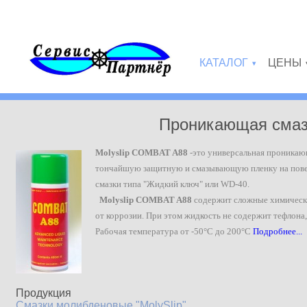
Перейти к основному содержанию
КАТАЛОГ
ЦЕНЫ
»
Проникающая смазк
Molyslip COMBAT A88
-это универсальная проникающ
тончайшую защитную и смазывающую пленку на пове
смазки типа "Жидкий ключ" или WD-40.
Molyslip COMBAT A88
содержит сложные химически
от коррозии. При этом жидкость не содержит тефлона,
Рабочая температура от -50°C до 200°C
Подробнее...
Продукция
Смазки молибденовые "MolySlip"