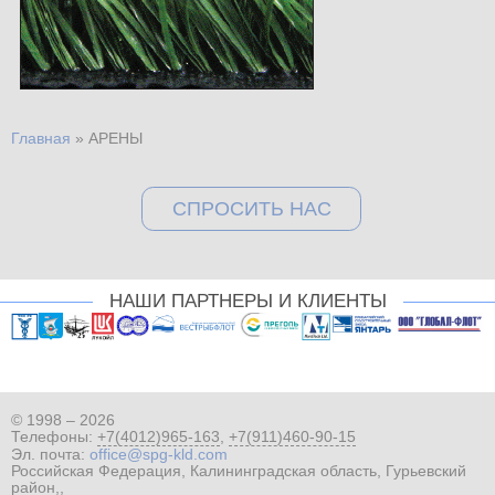
Главная
»
АРЕНЫ
Вы здесь
СПРОСИТЬ НАС
НАШИ ПАРТНЕРЫ И КЛИЕНТЫ
© 1998 – 2026
Телефоны:
+7(4012)965-163
,
+7(911)460-90-15
Эл. почта:
office@spg-kld.com
Российская Федерация, Калининградская область, Гурьевский
район,,