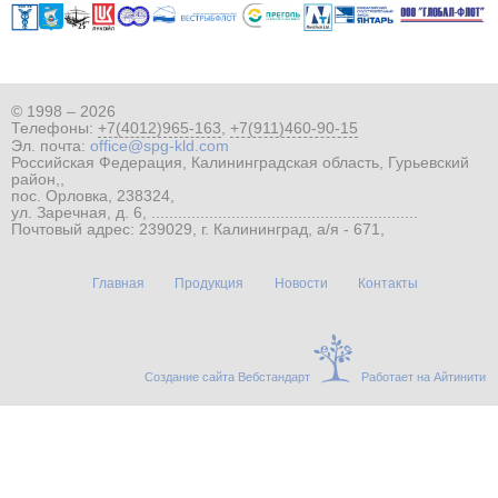
© 1998 – 2026
Телефоны:
+7(4012)965-163
,
+7(911)460-90-15
Эл. почта:
office@spg-kld.com
Российская Федерация, Калининградская область, Гурьевский
район,,
пос. Орловка, 238324,
ул. Заречная, д. 6, ............................................................
Почтовый адрес: 239029, г. Калининград, а/я - 671,
Главная
Продукция
Новости
Контакты
Создание сайта Вебстандарт
Работает на Айтинити