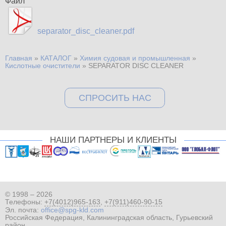
Файл
separator_disc_cleaner.pdf
Главная
»
КАТАЛОГ
»
Химия судовая и промышленная
»
Вы здесь
Кислотные очистители
»
SEPARATOR DISC CLEANER
СПРОСИТЬ НАС
НАШИ ПАРТНЕРЫ И КЛИЕНТЫ
© 1998 – 2026
Телефоны:
+7(4012)965-163
,
+7(911)460-90-15
Эл. почта:
office@spg-kld.com
Российская Федерация, Калининградская область, Гурьевский
район,,