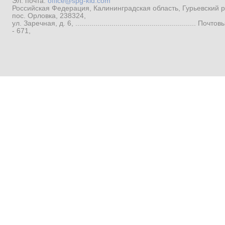
Эл. почта:
office@spg-kld.com
Российская Федерация, Калининградская область, Гурьевский р
пос. Орловка, 238324,
ул. Заречная, д. 6, ...........................................................
- 671,