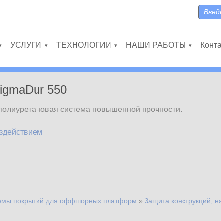
Поиск
Форма
УСЛУГИ
ТЕХНОЛОГИИ
НАШИ РАБОТЫ
Конт
»
»
»
»
igmaDur 550
-полиуретановая система повышенной прочности.
оздействием
емы покрытий для оффшорных платформ
»
Защита конструкций, 