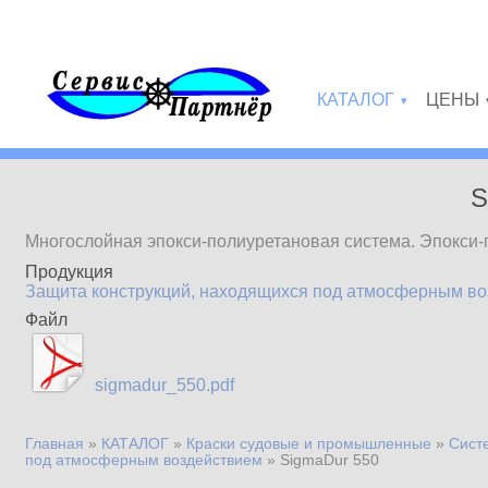
Перейти к основному содержанию
КАТАЛОГ
ЦЕНЫ
»
S
Многослойная эпокси-полиуретановая система. Эпокси
Продукция
Защита конструкций, находящихся под атмосферным в
Файл
sigmadur_550.pdf
Главная
»
КАТАЛОГ
»
Краски судовые и промышленные
»
Сист
Вы здесь
под атмосферным воздействием
»
SigmaDur 550