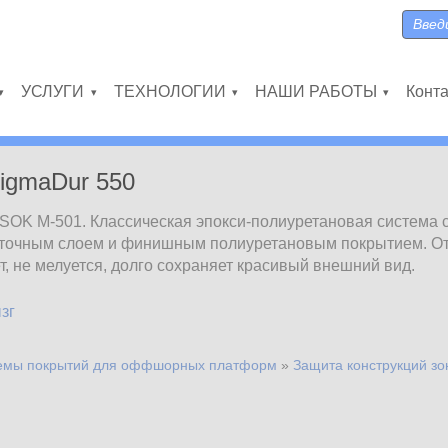
Поиск
Форма
УСЛУГИ
ТЕХНОЛОГИИ
НАШИ РАБОТЫ
Конт
»
»
»
»
igmaDur 550
OK M-501. Классическая эпокси-полиуретановая система 
уточным слоем и финишным полиуретановым покрытием. О
, не мелуется, долго сохраняет красивый внешний вид.
зг
емы покрытий для оффшорных платформ
»
Защита конструкций з