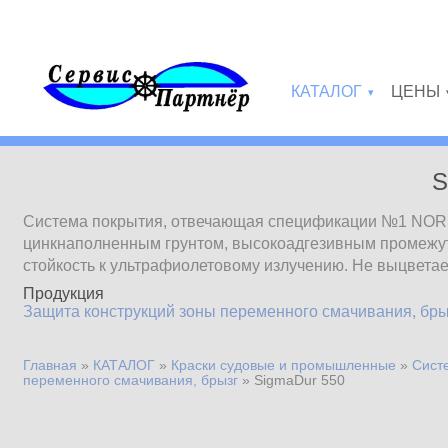
Перейти к основному содержанию
КАТАЛОГ
ЦЕНЫ
»
S
Система покрытия, отвечающая спецификации №1 NORS
цинкнаполненным грунтом, высокоадгезивным промеж
стойкость к ультрафиолетовому излучению. Не выцветает
Продукция
Защита конструкций зоны переменного смачивания, бры
Главная
»
КАТАЛОГ
»
Краски судовые и промышленные
»
Сист
Вы здесь
переменного смачивания, брызг
»
SigmaDur 550