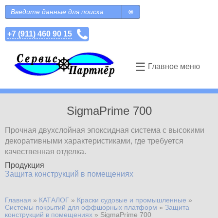
Перейти к основному содержанию
Поиск
Форма поиска
+7 (911) 460 90 15
☰
Главное меню
SigmaPrime 700
Прочная двухслойная эпоксидная система с высокими
декоративными характеристиками, где требуется
качественная отделка.
Продукция
Защита конструкций в помещениях
Главная
»
КАТАЛОГ
»
Краски судовые и промышленные
»
Вы здесь
Системы покрытий для оффшорных платформ
»
Защита
конструкций в помещениях
»
SigmaPrime 700