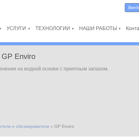
Поиск
Форма
УСЛУГИ
ТЕХНОЛОГИИ
НАШИ РАБОТЫ
Конт
»
»
»
»
GP Enviro
енения на водной основе с приятным запахом.
ители и обезжириватели
»
GP Enviro